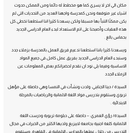
مكان الي اخر لا يسري كما هو مخطط له دائما ومن الممكن حدوث
اشياء غير متوقعة ونحن كمدرسة واجهنا العديد من التحديات التي لم
يكن ممكنًا التنبأ بها مسبقا ولكن يسعدنا كثيرا اننا استطعنا تخطي كل
هذه العقبات وأصبحنا على اتم الاستعداد لبدء العام الدراسي الجديد
بحماس بالغ .
ويسعدنا كثيرا باننا استطعنا تدعيم فريق العمل بالمدرسة بزملاء جدد
وسنبدء العام الدراسي الجديد بفريق عمل كامل في جميع المواد
الاساسية وفيما يلي نود ان نقدم لحضراتكم بعض المعلومات عن
الزملاء الجدد
السيدة / دينا الجنايني: ولدت ونشأت في النمسا وهي حاصلة على مؤهل
تربوي وستقوم بتدريس مواد اللغة الالمانية والرياضيات بالمرحلة
الابتدائية .
السيدة/ رؤي الغمري: – حاصلة على دبلومة تربوية ودرست اللغة
الالمانية كلغة اجنبية بجامعة لايبزيغ ولديها الكثير من الخبرات في مجال
التدريس من خلال عملها بالمدارس الالمانية في القاهرة. وستقوم