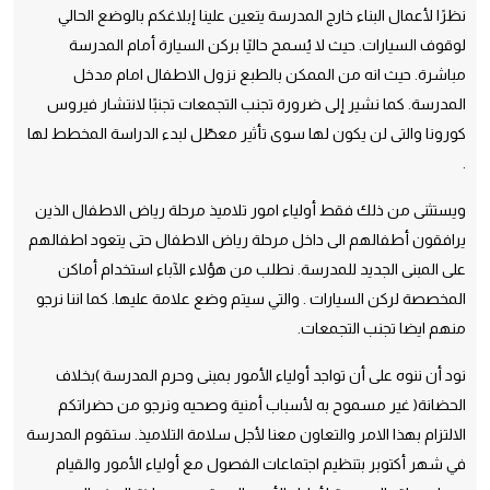
نظرًا لأعمال البناء خارج المدرسة يتعين علينا إبلاغكم بالوضع الحالي
لوقوف السيارات. حيث لا يُسمح حاليًا بركن السيارة أمام المدرسة
مباشرة. حيث انه من الممكن بالطبع نزول الاطفال امام مدخل
المدرسة. كما نشير إلى ضرورة تجنب التجمعات تجنبًا لانتشار فيروس
كورونا والتى لن يكون لها سوى تأثير معطّل لبدء الدراسة المخطط لها
.
ويستثنى من ذلك فقط أولياء امور تلاميذ مرحلة رياض الاطفال الذين
يرافقون أطفالهم الى داخل مرحلة رياض الاطفال حتى يتعود اطفالهم
على المبنى الجديد للمدرسة. نطلب من هؤلاء الآباء استخدام أماكن
المخصصة لركن السيارات . والتي سيتم وضع علامة عليها. كما اننا نرجو
منهم ايضا تجنب التجمعات.
نود أن ننوه على أن تواجد أولياء الأمور بمبنى وحرم المدرسة )بخلاف
الحضانة( غير مسموح به لأسباب أمنية وصحيه ونرجو من حضراتكم
الالتزام بهذا الامر والتعاون معنا لأجل سلامة التلاميذ. ستقوم المدرسة
في شهر أكتوبر بتنظيم اجتماعات الفصول مع أولياء الأمور والقيام