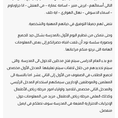
التالي أسمائهم:- ايريني منير – اسامة عمارة – مي العنتبلي – انا جراوباوم
– اسماء الدسوقي – نهال الهواري – اية خلف .
نتمنى لهم جميعًا التوفيق في حياتهم المهنية والشخصية.
وحتى نتمكن من تنظيم اليوم الأول بالمدرسة بشكل جيد للجميع
وبصورة سلسة نود أن نلفت انتباه حضراتكم إلى بعض المعلومات
الهامة التى نرجو منكم مراعاتها .
مع بدء العام الدراسى سيتم فتح مدخلين للدخول الى المدرسة. والتى
سيتم تحديدهم من خلال لافتات سيتم تعليقها. المدخل الأول مخصص
لجميع الطلاب في الصفوف من الأول إلى الثاني عشر. اما بالنسبة الى
المعلمين والموظفين الإداريين سيمكنهم استخدام المدخل الرئيسي.
والمدخل الثاني مخصص لتلاميذ واولياء امور مرحلة رياض الأطفال
وكذلك مُعلمي مرحلة رياض الاطفال. مزيد من المعلومات حول
الإجراءات الاحترازية المتبعة في المدرسة سوف تصلكم في ايميل
منفصل.