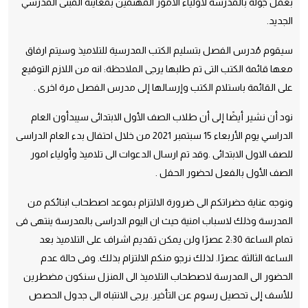
بعمل جولة بالمدرسة لأولياء الأمور المهتمين بمعاينة المبنى المدرسي
الجديد.
سيقوم مُدرس الفصل بتسليم الكتب المدرسية للتلاميذ وسيتم ارفاق
معها قائمة الكتب التى تم طلبها يرجى الملاحظة: انه من اللازم التوقيع
على القائمة باستلام الكتب وإرسالها إلى مدرس الفصل مرة اخرى .
نود أن نشير أيضًا إلى أن طلاب الصف الأول الابتدائى سيبدأون العام
الدراسي يوم الأربعاء 15 سبتمبر 2021 من خلال احتفال بدء العام الدراسى
للصف الاول الابتدائى .وقد تم ارسال الدعوات الى تلاميذ وأولياء امور
الصف الأول بالفعل لحضور الحفل .
ونوجه عناية حضراتكم الى ضرورة الالتزام بموعد اصطحاب ابنائكم من
المدرسة وذلك لاسباب امنية حيث ان اليوم الدراسى بالمدرسة ينتهى فى
تمام الساعة 2:30 عصرًا ولن يمكن تقديم اشراف على التلاميذ بعد
الساعة الثالثة عصرًا. لذلك نرجو منكم الالتزام بذلك. وفى حالة عدم
الحضور الى المدرسة لاصطحاب التلاميذ الى المنزل سنكون مضطرين
للأسف إلى تحصيل رسوم عن التأخير. يرجى الانتباه الى جدول الحصص