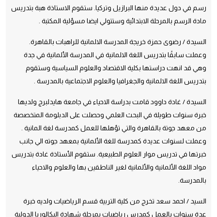
رسم في دول عديدة منها البرازيل وتركيا. ستقوم الاستاذة هبة بتدريس
مادة الرسم بالمرحلة الابتدائية وستتولي ايضا مسؤلية المكتبة .
السيدة / رضوى حمزة خريجة المدرسة الالمانية للراهبات بالقاهرة.
وعملت سابقًا بتدريس اللغة الالمانية في المدرسة الألمانية في جدة
وهي قد انهت دراستها بكلية الاقتصاد والعلوم السياسية وستقوم
بتدريس اللغة الالمانية والجغرافيا والعلوم الاجتماعية بالمدرسة .
السيدة / غادة داوود قامت بدراسة الاحياء في جامعة هايدلبرج ولديها
خبرة سنوات طويلة في البحث العلمي وحصلت على الدبلومة المتخصصة
من معهد جوتة بالقاهرة والتي تؤهلها للعمل كمدرسة لغة المانية .
وعملت لسنوات عديدة كمدرسة للغة الألمانية بمعهد جوته الي جانب
خبرتها في تدريس موار العلوم الطبيعية. ستقوم الأستاذة غادة بتدريس
مواد اللغة الألمانية والألمانية لغير الناطقين بها والعلوم والاحياء
بالمدرسة.
السيد / احمد سعد تخرج من كلية التربية قسم الرياضيات ولديه خبرة
عدة سنوات بالعمل كمدرس رياضيات بمرحلة شهادة البكالوريا الدولية