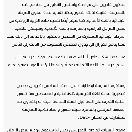
سنكون قادرين على مواصلة واستمرار التطور فى عدة مجالات
بالمدرسة . فنتيجة لذلك التطور يمكننا تقديم مادة الفنون للمرحلة
الابتدائية باللغة الألمانية. كما سيتم أيضًا تقديم مادة التربية الرياضية فى
بعض المراحل الدراسية بالمدرسة باللغة الألمانية. وسيمكن لتلاميذ
المرحلة الابتدائية المشاركة فى الحصص بالمكتبة. بالإضافة إلى ذلك فقد
قمنا بدمج الكورال الى جدول الحصص للصفوف من الثالث إلى الثامن .
ويسعدنا بشكل خاص أننا استطعنا زيادة نسبة المواد الدراسية التى
سيتم تدريسها باللغة الألمانية تحقيقًا وتنفيذًا لرؤيتنا الموسيقية والفنية
.
وستقوم المدرسة ايضا ابتداء من الصف السادس بتدريس حصص
تحضيرية لمادة اللغة الفرنسية كلغة اجنبية والهدف من هذا تجهيز
الطلبة للتعرف علي اللغة قبل السنة السابعة. حيث انه بالتعاون مع
المعهد الفرنسي بالقاهرة سيتم تجهيز واعداد تلاميذ المدرسة
للمشاركة فى امتحان DELF .
وهذه التغيرات الخاصة بالمدرسين تعني اننا سنقوم بتوديع بعض الزملاء