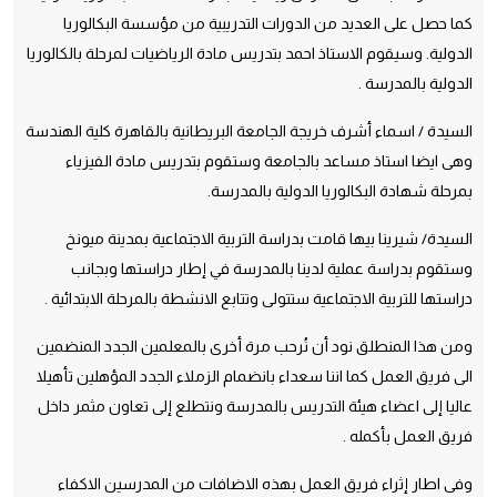
كما حصل على العديد من الدورات التدريبية من مؤسسة البكالوريا
الدولية. وسيقوم الاستاذ احمد بتدريس مادة الرياضيات لمرحلة بالكالوريا
الدولية بالمدرسة .
السيدة / اسماء أشرف خريجة الجامعة البريطانية بالقاهرة كلية الهندسة
وهى ايضا استاذ مساعد بالجامعة وستقوم بتدريس مادة الفيزياء
بمرحلة شهادة البكالوريا الدولية بالمدرسة.
السيدة/ شيرينا بيها قامت بدراسة التربية الاجتماعية بمدينة ميونخ
وستقوم بدراسة عملية لدينا بالمدرسة في إطار دراستها وبجانب
دراستها للتربية الاجتماعية ستتولى وتتابع الانشطة بالمرحلة الابتدائية .
ومن هذا المنطلق نود أن نُرحب مرة أخرى بالمعلمين الجدد المنضمين
الى فريق العمل كما اننا سعداء بانضمام الزملاء الجدد المؤهلين تأهيلا
عاليا إلى اعضاء هيئة التدريس بالمدرسة ونتطلع إلى تعاون مثمر داخل
فريق العمل بأكمله .
وفى اطار إثراء فريق العمل بهذه الاضافات من المدرسين الاكفاء