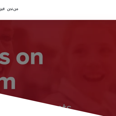
من نحن
البر