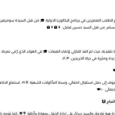
م الطلاب المتميزين في برنامج البكالوريا الدولية 🎓 من قبل السيدة سومرفير
ستمر من قبل السيد حسين فضل. 👩‍🏫👨‍🏫
ليدية، حيث تم العد التنازلي لإلقاء القبعات 🎓 في الهواء، الذي رُمي بفرحة
ديدة ومثيرة في حياة الخريجين. 🎆🎉
️
ضيوف إلى حفل استقبال احتفالي. وسط المأكولات الشهية 🥂🍴، استمتع الحا
تفالي. ✨🍽️
نجاح 🙌
يدة هبة فاروق والسيد ديرك على إدارة الحفل بمهارة وأناقة 💐💖، كما نتوجه