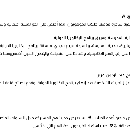
ة 🎶
ة ساحرة قدمها طلابنا الموهوبون، مما أضفى على الجو لمسة احتفالية وسا
المدرسة وفريق برنامج البكالوريا الدولية
يرك، مديرة المدرسة، والسيدة مريم مجدي، منسقة برنامج البكالوريا الدولي
 على إنجازاتهم الأكاديمية، وشددتا على الشجاعة والإصرار اللذين أظهروهما خل
ج عبد الرحمن عزيز
زيز تجربته الشخصية بعد إنهاء برنامج البكالوريا الدولية، وقدم نصائح قيّمة
 فيديو أعده الطلاب 🎥، يستعرض ذكرياتهم المشتركة خلال السنوات الماضية
داقة 🤝💖، حيث استعاد الخريجون لحظاتهم التي لا تُنسى.