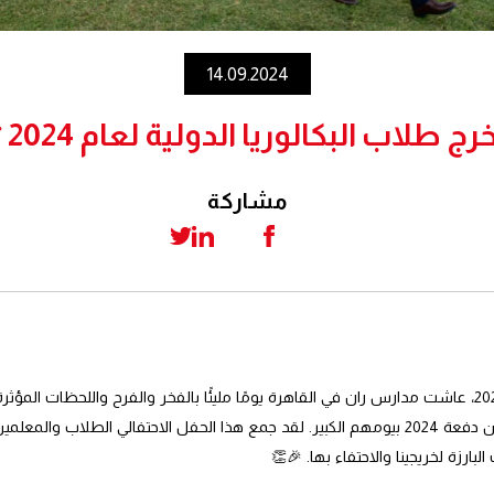
14.09.2024
 طلاب البكالوريا الدولية لعام 2024 🎓✨**
مشاركة
في السابع من سبتمبر 2024، عاشت مدارس ران في القاهرة يومًا مليئًا بالفخر والفرح واللحظات 
برنامج البكالوريا الدولية من دفعة 2024 بيومهم الكبير. لقد جمع هذا الحفل الاحتفالي الطلا
البارزة لخريجينا والاحتفاء بها. 🎉👏