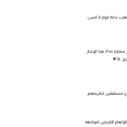
ب بداية ليوم لا يُنسى،
لية بنتائج ممتازة 📜🎉 هذا الإنجاز
ق. 🚀🌟
ناع مستقبليين لطريقهم
لإلهام اللازمين لمواجهة