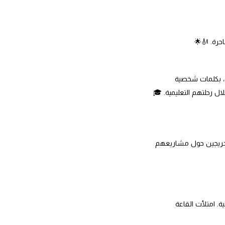
حرة. 🎻🌟
ة، بكلمات شخصية
ال رحلتهم التعليمية. 🎓
 للخريجين حول مشاريعهم
. امتلأت القاعة