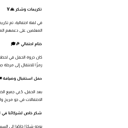
تكريمات وشكر 🙏🏅
في لفتة احتفالية، تم تكري
المعلمين على دعمهم الم
ختام احتفالي 🎉🎓
كان ذروة الحفل في لحظة تق
رمزًا للانتقال إلى مرحلة ج
حفل استقبال وضيافة 🍽
بعد الحفل، دُعي جميع ال
الاحتفالات في جو مريح واح
شكر خاص لشركائنا في ال
نوجه شكرًا خاصًا إلى الس