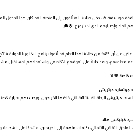
 موسيقية 🎶، دخل طلابنا المتألقون إلى المنصة. لقد كان هذا الدخول المهي
لهم الجاد وإصرارهم الذي لا يتزعزع. 🌟🎓
نحن سعداء وفخورون بالإعلان عن أن 85% من طلابنا هذا العام قد أتموا برنامج البكالوريا الدو
عم معلميهم، ويعد دليلًا على تفوقهم الأكاديمي واستعدادهم لمستقبل مشر
 خاصة 💬🏅
يد جوتهارد ديتريش
السيد
ديتريش
الرحلة الاستثنائية التي خاضها الخريجون، ورحب بهم بحرارة كص
يد فيليكس هالا
الملحق الثقافي الألماني، بكلمات ملهمة إلى الخريجين، مشددًا على الشجاعة وا