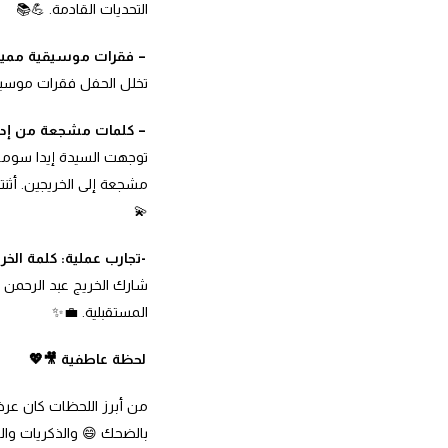
التحديات القادمة. 💪📚
– فقرات موسيقية مميز
تخلل الحفل فقرات موسيقي
– كلمات مشجعة من إدارة 
توجهت السيدة إيدا سومرف
مشجعة إلى الخريجين. أثنتا
💫
-تجارب عملية: كلمة الخري
شارك الخريج عبد الرحمن ع
المستقبلية. 💼✨
لحظة عاطفية 🎥💖
من أبرز اللحظات كان عرض
بالضحك 😄 والذكريات والص