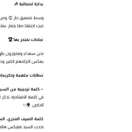
بداية احتفالية 🎶
وسط تصفيق حار 👏 ومرافقة
حيث احتفلنا معًا بثمار عم
نجاحات نفتخر بها 🏆
يعكس التزامهم الكبير ود
خطابات ملهمة وتكريمات
– كلمة ترحيبية من الس
في كلمته الافتتاحية، تذكر 
الخاص. 🌍✨
كلمة الضيف الفخري، الس
تحدث السيد فيليكس هالا، 